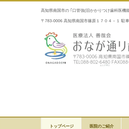
高知県南国市の ｢口管強(旧かかりつけ歯科医
〒783-0006 高知県南国市篠原１７０４－１ 駐
https://www.dental-iiha.com/d0086223.html
トップページ
医院のご紹介