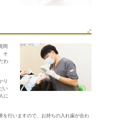
現岡
、そ
だわ
かり
だい
人に
療を行いますので、お持ちの入れ歯が合わ