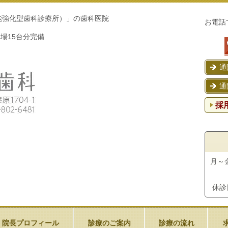
機能強化型歯科診療所）」の歯科医院
お電話
車場15台分完備
通
通
採
月～金 
休
院長プロフィール
診療のご案内
診療の流れ