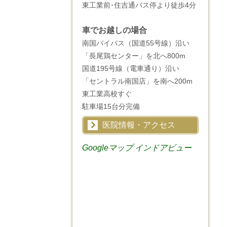
東工業前･住吉通バス停より徒歩4分
車でお越しの場合
南国バイパス（国道55号線）沿い
「長尾鶏センター」を北へ800m
国道195号線（電車通り）沿い
「セントラル南国店」を南へ200m
東工業高校すぐ
駐車場15台分完備
医院情報・アクセス
Googleマップ インドアビュー