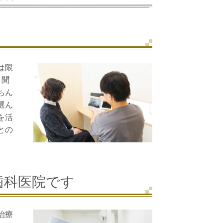
は限
と聞
ちん
選ん
を活
との
。
歯科医院です
治療