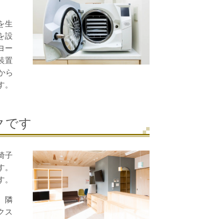
を生
を設
ヨー
装置
から
す。
クです
椅子
す。
す。
、隣
クス