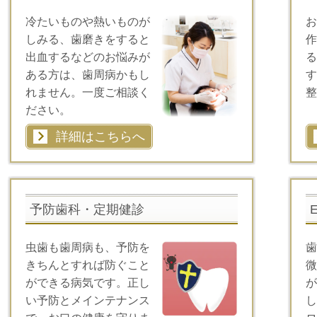
冷たいものや熱いものが
お
しみる、歯磨きをすると
作
出血するなどのお悩みが
る
ある方は、歯周病かもし
す
れません。一度ご相談く
整
ださい。
詳細はこちらへ
予防歯科・定期健診
虫歯も歯周病も、予防を
歯
きちんとすれば防ぐこと
微
ができる病気です。正し
が
い予防とメインテナンス
し