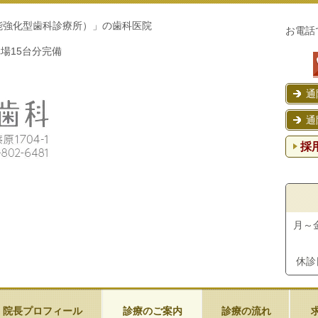
機能強化型歯科診療所）」の歯科医院
お電話
車場15台分完備
通
通
採
月～金 
休
院長プロフィール
診療のご案内
診療の流れ