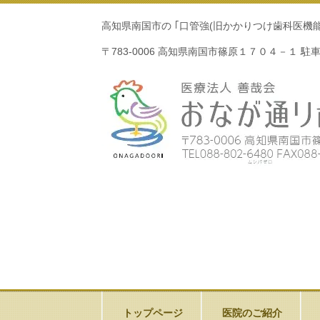
高知県南国市の ｢口管強(旧かかりつけ歯科医
〒783-0006 高知県南国市篠原１７０４－１ 駐
https://www.dental-iiha.com/d0086223.html
トップページ
医院のご紹介