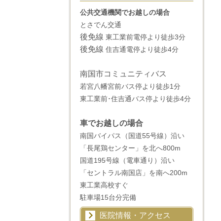
公共交通機関でお越しの場合
とさでん交通
後免線
東工業前電停より徒歩3分
後免線
住吉通電停より徒歩4分
南国市コミュニティバス
若宮八幡宮前バス停より徒歩1分
東工業前･住吉通バス停より徒歩4分
車でお越しの場合
南国バイパス（国道55号線）沿い
「長尾鶏センター」を北へ800m
国道195号線（電車通り）沿い
「セントラル南国店」を南へ200m
東工業高校すぐ
駐車場15台分完備
医院情報・アクセス